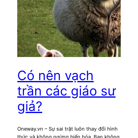
Có nên vạch
trần các giáo sư
giả?
Oneway.vn – Sự sai trật luôn thay đổi hình
thức và không ngừng biến hóa. Bạn không