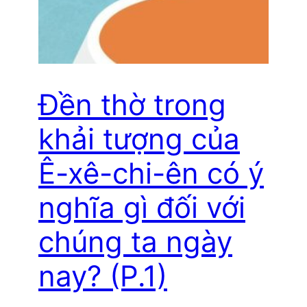
Đền thờ trong
khải tượng của
Ê-xê-chi-ên có ý
nghĩa gì đối với
chúng ta ngày
nay? (P.1)