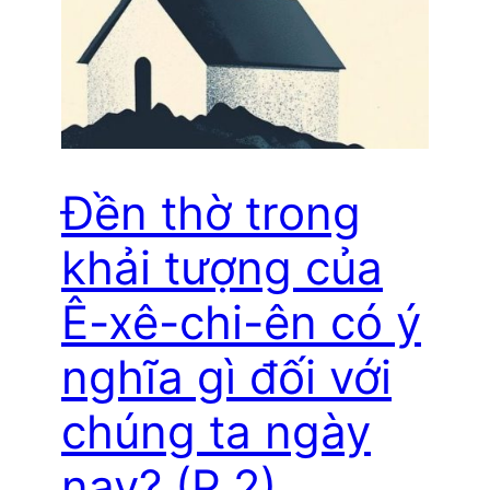
Đền thờ trong
khải tượng của
Ê-xê-chi-ên có ý
nghĩa gì đối với
chúng ta ngày
nay? (P.2)