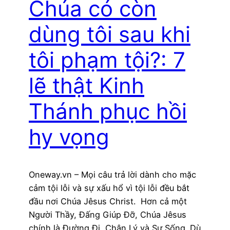
Chúa có còn
dùng tôi sau khi
tôi phạm tội?: 7
lẽ thật Kinh
Thánh phục hồi
hy vọng
Oneway.vn – Mọi câu trả lời dành cho mặc
cảm tội lỗi và sự xấu hổ vì tội lỗi đều bắt
đầu nơi Chúa Jêsus Christ. Hơn cả một
Người Thầy, Đấng Giúp Đỡ, Chúa Jêsus
chính là Đường Đi, Chân Lý và Sự Sống. Dù