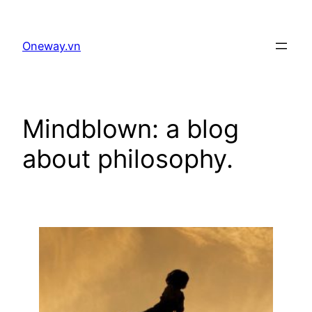
Skip
to
Oneway.vn
content
Mindblown: a blog
about philosophy.